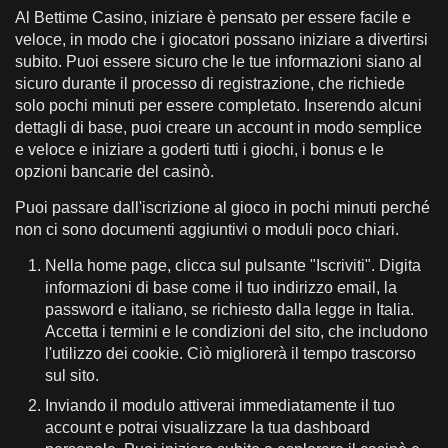
Al Bettime Casino, iniziare è pensato per essere facile e
veloce, in modo che i giocatori possano iniziare a divertirsi
subito. Puoi essere sicuro che le tue informazioni siano al
sicuro durante il processo di registrazione, che richiede
solo pochi minuti per essere completato. Inserendo alcuni
dettagli di base, puoi creare un account in modo semplice
e veloce e iniziare a goderti tutti i giochi, i bonus e le
opzioni bancarie del casinò.
Puoi passare dall'iscrizione al gioco in pochi minuti perché
non ci sono documenti aggiuntivi o moduli poco chiari.
Nella home page, clicca sul pulsante "Iscriviti". Digita
informazioni di base come il tuo indirizzo email, la
password e italiano, se richiesto dalla legge in Italia.
Accetta i termini e le condizioni del sito, che includono
l'utilizzo dei cookie. Ciò migliorerà il tempo trascorso
sul sito.
Inviando il modulo attiverai immediatamente il tuo
account e potrai visualizzare la tua dashboard