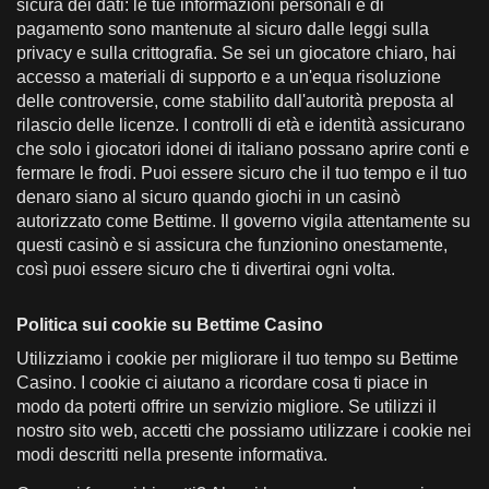
sicura dei dati: le tue informazioni personali e di
pagamento sono mantenute al sicuro dalle leggi sulla
privacy e sulla crittografia. Se sei un giocatore chiaro, hai
accesso a materiali di supporto e a un'equa risoluzione
delle controversie, come stabilito dall'autorità preposta al
rilascio delle licenze. I controlli di età e identità assicurano
che solo i giocatori idonei di italiano possano aprire conti e
fermare le frodi. Puoi essere sicuro che il tuo tempo e il tuo
denaro siano al sicuro quando giochi in un casinò
autorizzato come Bettime. Il governo vigila attentamente su
questi casinò e si assicura che funzionino onestamente,
così puoi essere sicuro che ti divertirai ogni volta.
Politica sui cookie su Bettime Casino
Utilizziamo i cookie per migliorare il tuo tempo su Bettime
Casino. I cookie ci aiutano a ricordare cosa ti piace in
modo da poterti offrire un servizio migliore. Se utilizzi il
nostro sito web, accetti che possiamo utilizzare i cookie nei
modi descritti nella presente informativa.