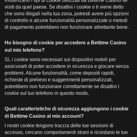
influenzano i tipi di cookie utilizzati da Bettime Casino se
visiti da quel paese. Se disattivi i cookie o ti viene detto
che sono illegali nella tua zona, potresti avere più opzioni
di controllo e alcune funzionalità personalizzate o metodi
di pagamento potrebbero non funzionare altrettanto bene.
Ho bisogno di cookie per accedere a Bettime Casino
sul mio telefono?
Sì, i cookie sono necessari sui dispositivi mobili per
assicurarti di poter accedere in sicurezza e giocare senza
problemi. Alcune funzionalità, come depositi rapidi,
richieste di prelievo e suggerimenti personalizzati,
potrebbero non funzionare correttamente se disattivi i
cookie sul tuo telefono in questo modo.
Quali caratteristiche di sicurezza aggiungono i cookie
di Bettime Casino al mio account?
I nostri cookie tengono traccia delle tue sessioni di
accesso, cercano comportamenti strani e ricordano le tue