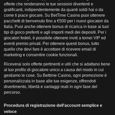
offerte che renderanno le tue sessioni divertenti e
gratificanti, indipendentemente da quanti soldi hai o da
come ti piace giocare. Su BetTime Casino puoi ottenere
pacchetti di benvenuto fino a €500 per i nuovi giocatori da
Italia. Puoi anche ottenere bonus di ricarica in base ai tuoi
tipi di gioco preferiti e agli importi medi dei depositi. Per i
giocatori fedeli, è possibile ottenere inviti a tornei VIP ed
eventi premio privati. Per ottenere questi bonus, tutto
quello che devi fare è accettare di ricevere email di
marketing e consentire cookie funzionali.
Riceverai solo offerte pertinenti e utili che si adattano bene
al tuo profilo di giocatore unico a causa del modo in cui
gestiamo le cose. Su Bettime Casino, ogni promozione è
personalizzata in base alle tue esigenze, offrendoti
divertimento, libertà e vantaggi reali in ogni fase del
percorso.
Procedura di registrazione dell'account semplice e
veloce