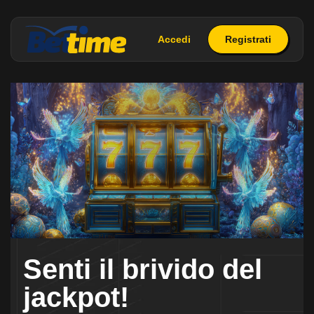
Accedi
Registrati
Senti il brivido del
jackpot!