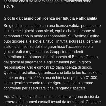
sapendo che tutte le loro sessioni e transazioni sono
sicure.
Giochi da casinò con licenza per fiducia e affidabilità
Se giochi in un casinò con una licenza valida, puoi essere
sicuro che i giochi sono sicuri, equi e che le persone si
comporteranno in modo responsabile. Su Bettime Casino
puoi giocare alle slot e ai tavoli in tutta sicurezza, perché il
sistema di licenze del sito garantisce l'accesso solo a
giochi reali e regole chiare. Gruppi indipendenti
controllano regolarmente ogni aspetto di Bettime Casino,
dai giochi ai pagamenti e agli strumenti per un gioco
responsabile. Ciò è dimostrato dalla licenza di gioco.
Questa infrastruttura garantisce che tutte le tue transazioni,
come un deposito €50 o una richiesta di prelievo €1.000,
siano gestite secondo regole rigorose e siano sempre
controllate per assicurarsi che vengano rispettate.
Equità di gioco verificata: tutti i risultati vengono decisi da
generatori di numeri casuali testati da terze parti. Gestione