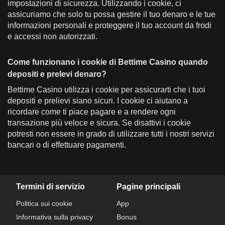
impostazioni di sicurezza. Utilizzando i cookie, ci
assicuriamo che solo tu possa gestire il tuo denaro e le tue
informazioni personali e proteggere il tuo account da frodi
e accessi non autorizzati.
Come funzionano i cookie di Bettime Casino quando
depositi e prelevi denaro?
Bettime Casino utilizza i cookie per assicurarti che i tuoi
depositi e prelievi siano sicuri. I cookie ci aiutano a
ricordare come ti piace pagare e a rendere ogni
transazione più veloce e sicura. Se disattivi i cookie
potresti non essere in grado di utilizzare tutti i nostri servizi
bancari o di effettuare pagamenti.
Termini di servizio
Pagine principali
Politica sui cookie
App
Informativa sulla privacy
Bonus