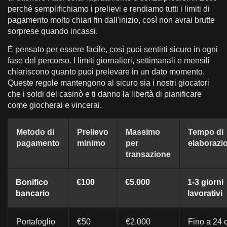
perché semplifichiamo i prelievi e rendiamo tutti i limiti di
pagamento molto chiari fin dall'inizio, così non avrai brutte
sorprese quando incassi.
È pensato per essere facile, così puoi sentirti sicuro in ogni
fase del percorso. I limiti giornalieri, settimanali e mensili
chiariscono quanto puoi prelevare in un dato momento.
Queste regole mantengono al sicuro sia i nostri giocatori
che i soldi del casinò e ti danno la libertà di pianificare
come giocherai e vincerai.
Metodo di
Prelievo
Massimo
Tempo di
pagamento
minimo
per
elaborazi
transazione
Bonifico
€100
€5.000
1-3 giorni
bancario
lavorativi
Portafoglio
€50
€2.000
Fino a 24 