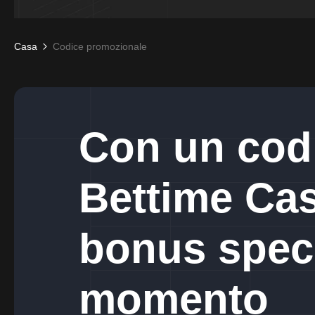
Casa
Codice promozionale
Con un cod
Bettime Casi
bonus specia
momento