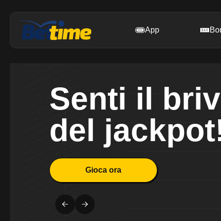
App
Bo
Senti il bri
del jackpot
Gioca ora