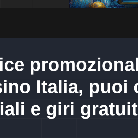
ice promozional
no Italia, puoi 
li e giri gratui