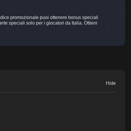
codice promozionale puoi ottenere bonus speciali
te speciali solo per i giocatori da Italia. Ottieni
Hide