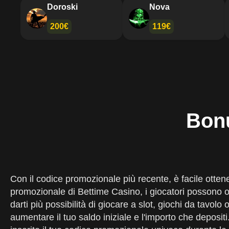
Doroski
Nova
200€
119€
Bonu
Con il codice promozionale più recente, è facile otte
promozionale di Bettime Casino, i giocatori possono o
darti più possibilità di giocare a slot, giochi da tavol
aumentare il tuo saldo iniziale e l'importo che depos