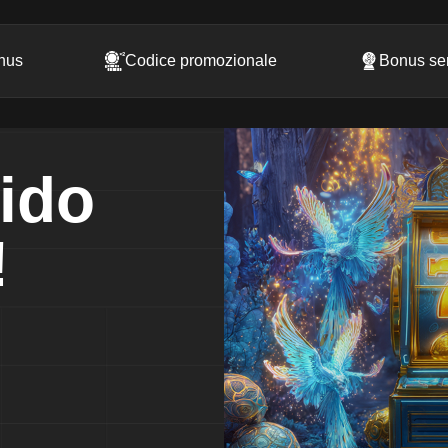
nus
Codice promozionale
Bonus se
vido
!