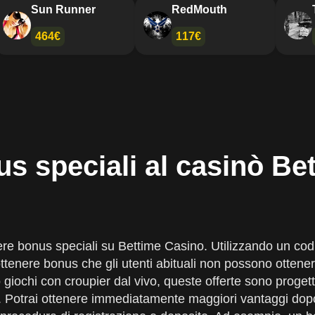
Sun Runner
RedMouth
464€
117€
s speciali al casinò Be
nere bonus speciali su Bettime Casino. Utilizzando un cod
ttenere bonus che gli utenti abituali non possono ottene
o o giochi con croupier dal vivo, queste offerte sono proget
iti. Potrai ottenere immediatamente maggiori vantaggi dop